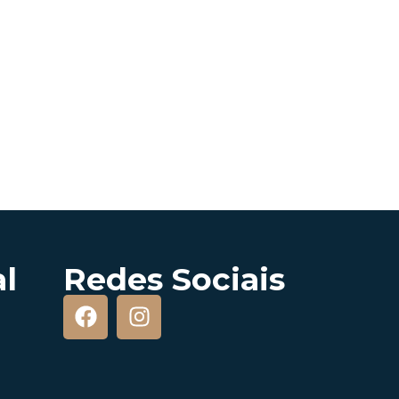
úde e Bem-Estar
 e o bem-estar...
al
Redes Sociais