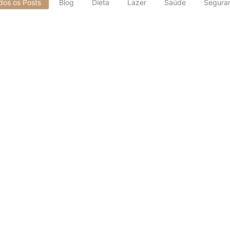
dos os Posts
Blog
Dieta
Lazer
Saúde
Segura
a de Idosos: a Diferença de Cuidar
rtância e a Diferença da Recuperação em Casa “A cirurgia foi um suc
rmeiro: Entenda as Diferenças
ajuda profissional em casa, quase sempre surge a mesma dúvida: con
ferenças, Sintomas e Cuidados em C