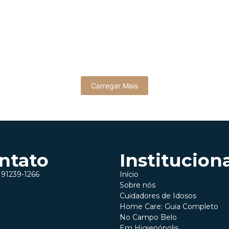
endadas para Idosos: Promovendo Sa
ividades físicas se torna ainda mais importante para manter a saúde
Carregar Mais
ntato
Institucion
) 91239-1266
Início
Sobre nós
Cuidadores de Idosos
Home Care: Guia Completo
No Campo Belo
Em Higienópolis