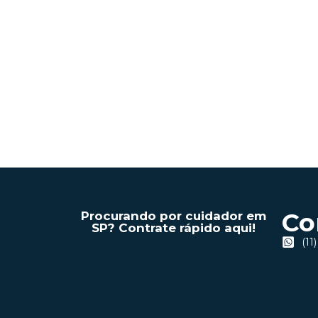
Atividades Físicas Recom
maio 7, 2026
/
À medida que envelhecemos, a prática regular de at
Leia Mais
Co
Procurando por cuidador em
SP? Contrate rápido aqui!
(11